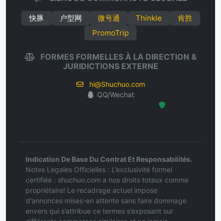
快豚
户型网
微号通
Thinkle
肯胜
PromoTrip
FORMES FORMELLES À LA DIRECTION &
JURIDICTIONS EXTERNE
hi@Shuchuo.com
QQ/Wechat
Hosted Protected Environment
Indication De Base Du Contrat Et Responsabilités.
Notes Legales Officielles : L’exclusivité formel
certifiée : shuchuo.com a nos droits totaux comme
propriétaire! Le recadrage actuel impose
d'annonces mises-en attente sans faire dommage
envers qui s’attribue ce termes s’exposant sur